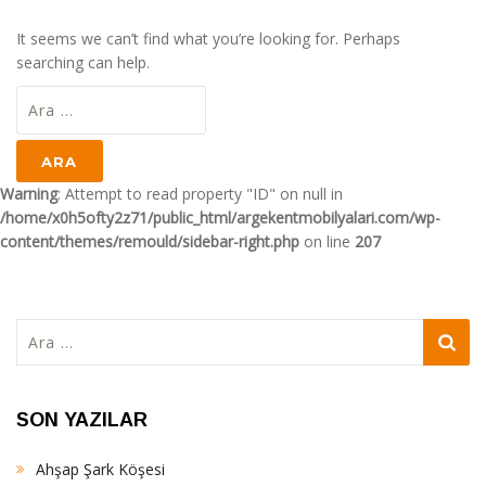
It seems we can’t find what you’re looking for. Perhaps
searching can help.
Arama:
Warning
: Attempt to read property "ID" on null in
/home/x0h5ofty2z71/public_html/argekentmobilyalari.com/wp-
content/themes/remould/sidebar-right.php
on line
207
Arama:
SON YAZILAR
Ahşap Şark Köşesi