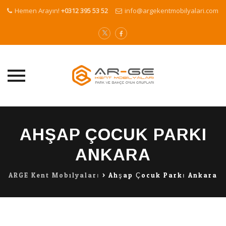
Hemen Arayın!
+0312 395 53 52
info@argekentmobilyalari.com
Skip
to
AHŞAP ÇOCUK PARKI
content
ANKARA
ARGE Kent Mobilyaları
>
Ahşap Çocuk Parkı Ankara