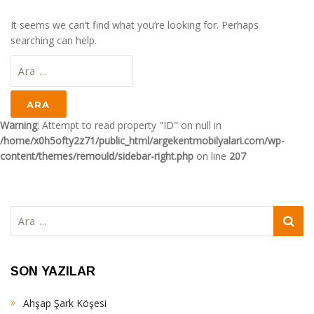
It seems we can’t find what you’re looking for. Perhaps
searching can help.
Arama:
Warning
: Attempt to read property "ID" on null in
/home/x0h5ofty2z71/public_html/argekentmobilyalari.com/wp-
content/themes/remould/sidebar-right.php
on line
207
Arama:
SON YAZILAR
Ahşap Şark Köşesi