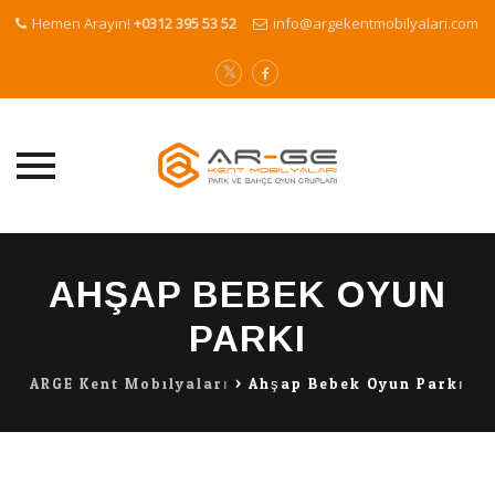
Hemen Arayın!
+0312 395 53 52
info@argekentmobilyalari.com
Skip
to
AHŞAP BEBEK OYUN
content
PARKI
ARGE Kent Mobilyaları
>
Ahşap Bebek Oyun Parkı