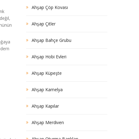
Ahşap Çöp Kovası
ank
değil,
Ahşap Çitler
ümünün
Ahşap Bahçe Grubu
oğaya
odern
Ahşap Hobi Evleri
Ahşap Küpeşte
Ahşap Kamelya
Ahşap Kapılar
Ahşap Merdiven
Ahşap Oturma Bankları