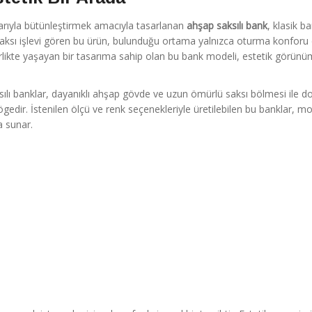
larıyla bütünleştirmek amacıyla tasarlanan
ahşap saksılı bank
, klasik b
saksı işlevi gören bu ürün, bulunduğu ortama yalnızca oturma konforu 
birlikte yaşayan bir tasarıma sahip olan bu bank modeli, estetik görün
ı banklar, dayanıklı ahşap gövde ve uzun ömürlü saksı bölmesi ile d
gedir. İstenilen ölçü ve renk seçenekleriyle üretilebilen bu banklar, m
a sunar.