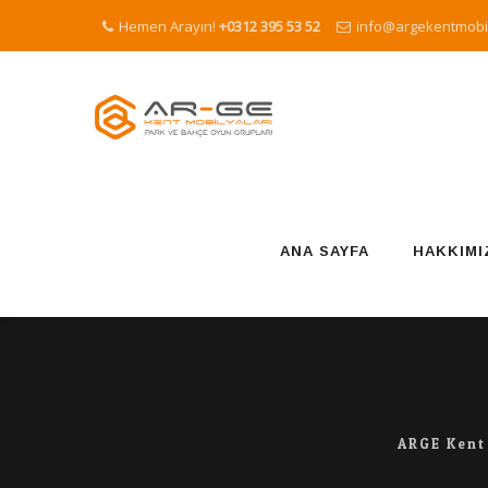
Hemen Arayın!
+0312 395 53 52
info@argekentmobil
Skip
to
content
ANA SAYFA
HAKKIMI
ARGE Kent