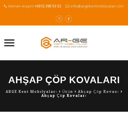
Hemen Arayın!
+0312 395 53 52
info@argekentmobilyalari.com
Skip
to
content
AHŞAP ÇÖP KOVALARI
ARGE Kent Mobilyaları
>
Ürün
>
Ahşap Çöp Kovası
>
Ahşap Çöp Kovaları