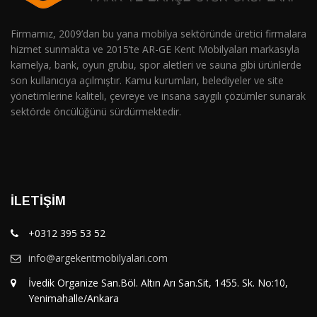
Firmamız, 2009’dan bu yana mobilya sektöründe üretici firmalara
hizmet sunmakta ve 2015’te AR-GE Kent Mobilyaları markasıyla
kamelya, bank, oyun grubu, spor aletleri ve sauna gibi ürünlerde
son kullanıcıya açılmıştır. Kamu kurumları, belediyeler ve site
yönetimlerine kaliteli, çevreye ve insana saygılı çözümler sunarak
sektörde öncülüğünü sürdürmektedir.
İLETIŞIM
+0312 395 53 52
info@argekentmobilyalari.com
İvedik Organize San.Böl. Altın Arı San.Sit, 1455. Sk. No:10,
Yenimahalle/Ankara